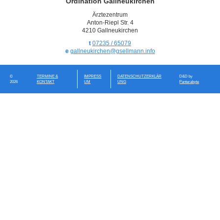
Ordination Gallneukirchen
Ärztezentrum
Anton-Riepl Str. 4
4210 Gallneukirchen
t
07235 / 65079
e
gallneukirchen@gsellmann.info
©
TERMINE &
IMPRESS
DATENSCHUTZERKLÄR
D&D by
2026
KONTAKT
UM
UNG
Panterabyte